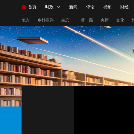
首页
时政
新闻
评论
视频
财经
人民领袖习近平
直播
海外频道
片库
iPanda
栏目大全
联播+
English
中国领导人
节目单
Монгол
听音
央视快评
微视频
习
地方
乡村振兴
生态
一带一路
央博
文化
总台春晚
网络春晚
共产党员网
秧纪录
新闻
国内
国际
评论
经济
军事
人民领袖习近平
联播+
热解读
天天学习
视频
小央视频
小央直播
直播中国
熊猫
现场
前线
比划
快看
蓝海中国
新兵
体育
直播
竞猜
2026年世界杯
2026
VIP会员
CCTV奥林匹克频道
生活体育大会