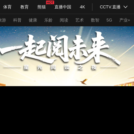
体育
教育
熊猫
直播中国
4K
CCTV.直播
式妙语
主持人
下载央视影音
热解读
天天学习
旅游
科普
健康
乐龄
阅读
艺术
数智
5G
产业+
纪录片网
国家大剧院
大型活动
科技
法治
文娱
人物
公益
图片
习式妙语
央视快评
央视网评
光华锐评
锋面
频道
VR/AR
4K专区
全景新闻
请入列
人生第一次
人生第二次
年冬奥会
CBA
NBA
中超
国足
国际足球
网球
综
体育江湖
文化体育
冰雪道路
足球道路