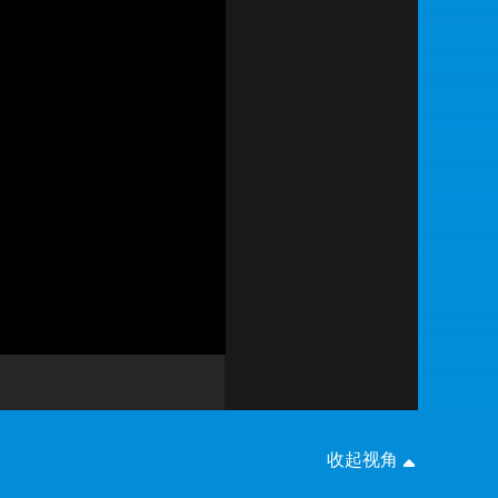
艺术
汽车
数智
5G
产业+
时尚
天气
才艺
网展
央央好物
画
设
静
质
置
音
(m)
收起视角