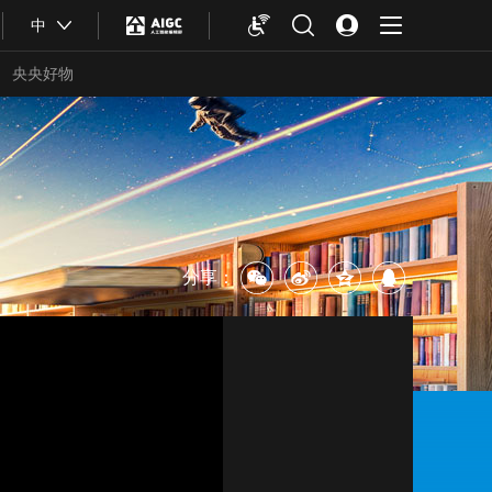
中
央央好物
分享：
合体育
亚冬会