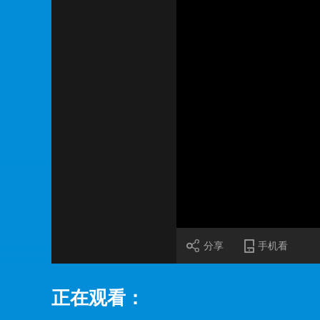
财经
教育
乡村振兴
生态环境
一带一路
大国智造
大国展会
大国保险
云顶对话
CCTV.节目官网
直播
节目单
栏目
片库
加
载
/
完
成
:
0%
分享
手机看
正在观看：