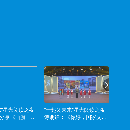
来”星光阅读之夜
“一起阅未来”星光阅读之夜
“一起
分享《西游：画
诗朗诵：《你好，国家文化
歌曲
》
公园》